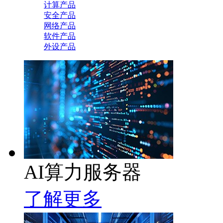
计算产品
安全产品
网络产品
软件产品
外设产品
AI算力服务器
了解更多