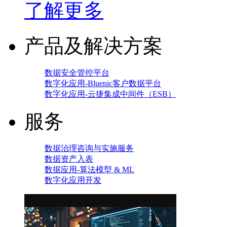
了解更多
产品及解决方案
数据安全管控平台
数字化应用-Bluenic客户数据平台
数字化应用-云捷集成中间件（ESB）
服务
数据治理咨询与实施服务
数据资产入表
数据应用-算法模型 & ML
数字化应用开发