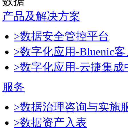
数据
产品及解决方案
>数据安全管控平台
>数字化应用-Blueni
>数字化应用-云捷集成
服务
>数据治理咨询与实施
>数据资产入表