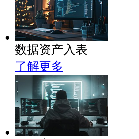
数据资产入表
了解更多