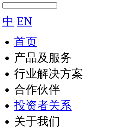
中
EN
首页
产品及服务
行业解决方案
合作伙伴
投资者关系
关于我们