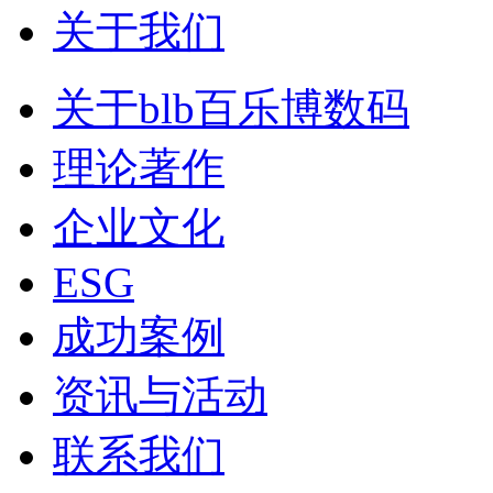
关于我们
关于blb百乐博数码
理论著作
企业文化
ESG
成功案例
资讯与活动
联系我们