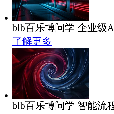
blb百乐博问学 企业级A
了解更多
blb百乐博问学 智能流